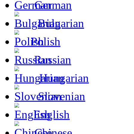
German
Bulgarian
Polish
Russian
Hungarian
Slovenian
English
Chinese