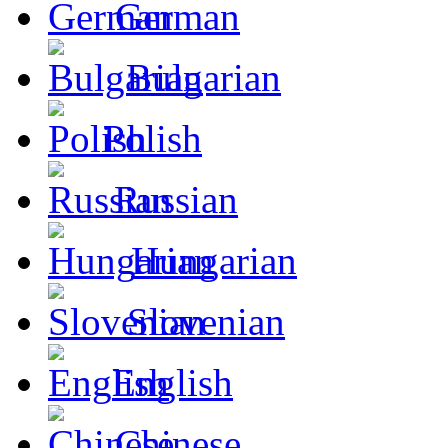
German
Bulgarian
Polish
Russian
Hungarian
Slovenian
English
Chinese