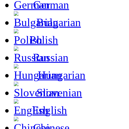
German
Bulgarian
Polish
Russian
Hungarian
Slovenian
English
Chinese