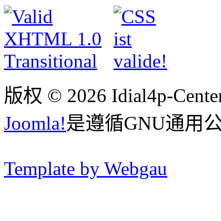
版权 © 2026 Idial4p-C
Joomla!
是遵循GNU通用
Template by Webgau