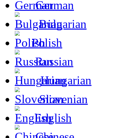
German
Bulgarian
Polish
Russian
Hungarian
Slovenian
English
Chinese