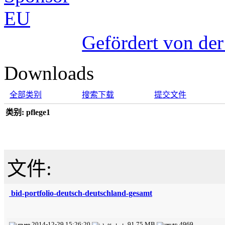
Gefördert von de
Downloads
全部类别
搜索下载
提交文件
类别: pflege1
文件:
bid-portfolio-deutsch-deutschland-gesamt
2014-12-29 15:26:20
91.75 MB
4969