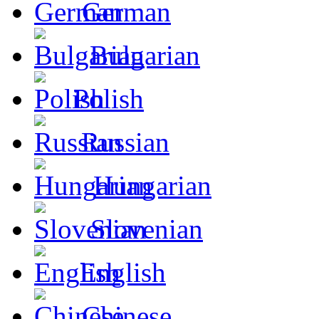
German
Bulgarian
Polish
Russian
Hungarian
Slovenian
English
Chinese