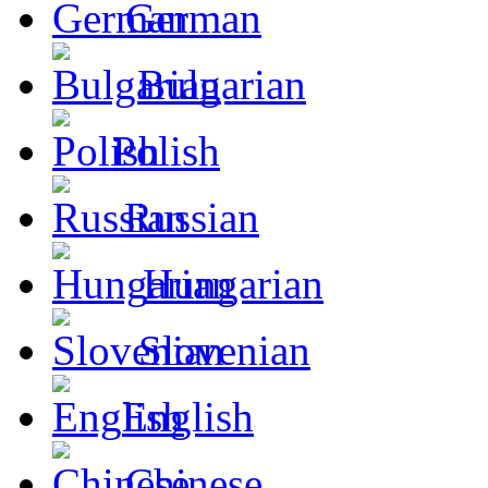
German
Bulgarian
Polish
Russian
Hungarian
Slovenian
English
Chinese