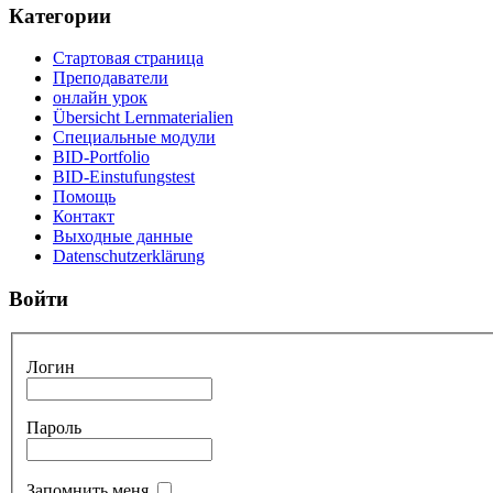
Категории
Стартовая страница
Преподаватели
онлайн урок
Übersicht Lernmaterialien
Специальные модули
BID-Portfolio
BID-Einstufungstest
Помощь
Контакт
Выходные данные
Datenschutzerklärung
Войти
Логин
Пароль
Запомнить меня