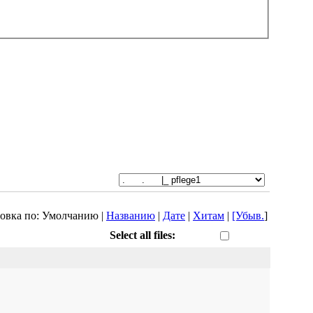
овка по: Умолчанию |
Названию
|
Дате
|
Хитам
|
[Убыв.
]
Select all files: