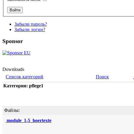
Забыли пароль?
Забыли логин?
Sponsor
Downloads
Список категорий
Поиск
Категория: pflege1
Файлы:
module_1-5_hoertexte