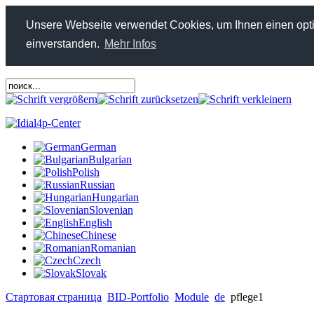
Unsere Webseite verwendet Cookies, um Ihnen einen optim
einverstanden.
Mehr Infos
German
Bulgarian
Polish
Russian
Hungarian
Slovenian
English
Chinese
Romanian
Czech
Slovak
Стартовая страница
BID-Portfolio
Module
de
pflege1