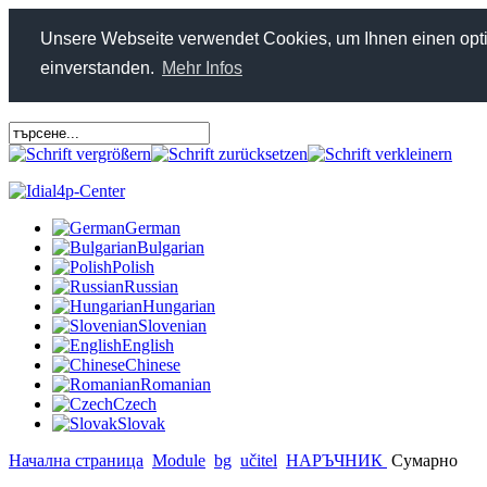
Unsere Webseite verwendet Cookies, um Ihnen einen optim
einverstanden.
Mehr Infos
German
Bulgarian
Polish
Russian
Hungarian
Slovenian
English
Chinese
Romanian
Czech
Slovak
Начална страница
Module
bg
učitel
НАРЪЧНИК
Сумарно