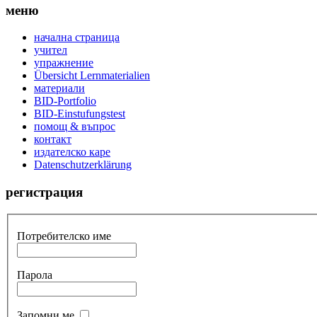
меню
начална страница
учител
упражнение
Übersicht Lernmaterialien
материали
BID-Portfolio
BID-Einstufungstest
помощ & въпрос
контакт
издателско каре
Datenschutzerklärung
регистрация
Потребителско име
Парола
Запомни ме