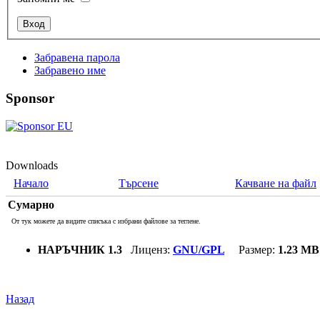
Забравена парола
Забравено име
Sponsor
Downloads
Начало
Търсене
Качване на файл
Сумарно
От тук можете да видите списъка с избрани файлове за теглене.
НАРЪЧНИК 1.3
Лиценз:
GNU/GPL
Размер:
1.23 MB
Назад