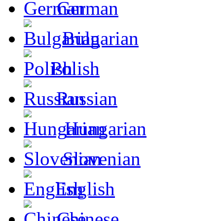
German
Bulgarian
Polish
Russian
Hungarian
Slovenian
English
Chinese