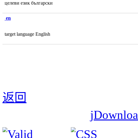
целеви език български
en
target language English
返回
jDownl