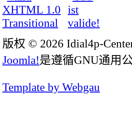
版权 © 2026 Idial4p-C
Joomla!
是遵循GNU通用
Template by Webgau