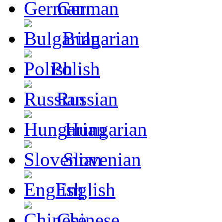
German
Bulgarian
Polish
Russian
Hungarian
Slovenian
English
Chinese