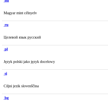
hu
Magyar mint célnyelv
ru
Целевой язык русский
pl
Język polski jako język docelowy
si
Ciljni jezik slovenščina
bg