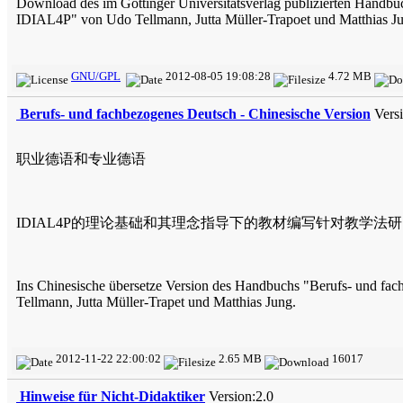
Download des im Göttinger Universitätsverlag publizierten Handb
IDIAL4P" von Udo Tellmann, Jutta Müller-Trapoet und Matthias J
GNU/GPL
2012-08-05 19:08:28
4.72 MB
Berufs- und fachbezogenes Deutsch - Chinesische Version
Vers
职业德语和专业德语
IDIAL4P的理论基础和其理念指导下的教材编写针对教学法
Ins Chinesische übersetze Version des Handbuchs "Berufs- und f
Tellmann, Jutta Müller-Trapet und Matthias Jung.
2012-11-22 22:00:02
2.65 MB
16017
Hinweise für Nicht-Didaktiker
Version:2.0