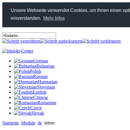
Unsere Webseite verwendet Cookies, um Ihnen einen optim
einverstanden.
Mehr Infos
German
Bulgarian
Polish
Russian
Hungarian
Slovenian
English
Chinese
Romanian
Czech
Slovak
Startseite
Module
de
lehrer