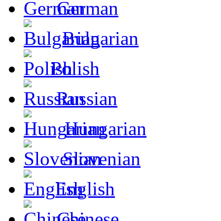
German
Bulgarian
Polish
Russian
Hungarian
Slovenian
English
Chinese