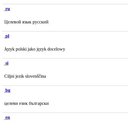
ru
Целевой язык русский
pl
Język polski jako język docelowy
si
Ciljni jezik slovenščina
bg
целеви език български
en